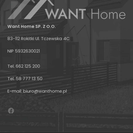
Want Home SP. Z O.O.
83-112 Rokitki Ul. Tczewska 4C
NIP 5932630021
Facebook
Tel. 662 125 200
Tel. 58 777 13 50
E-mail: biuro@wanthome.pl