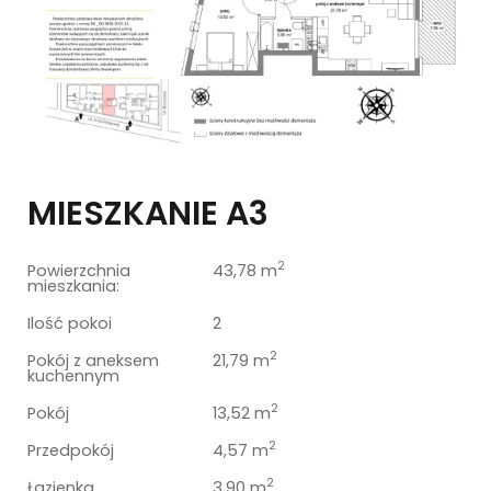
MIESZKANIE A3
2
Powierzchnia
43,78 m
mieszkania:
Ilość pokoi
2
2
Pokój z aneksem
21,79 m
kuchennym
2
Pokój
13,52 m
2
Przedpokój
4,57 m
2
Łazienka
3,90 m