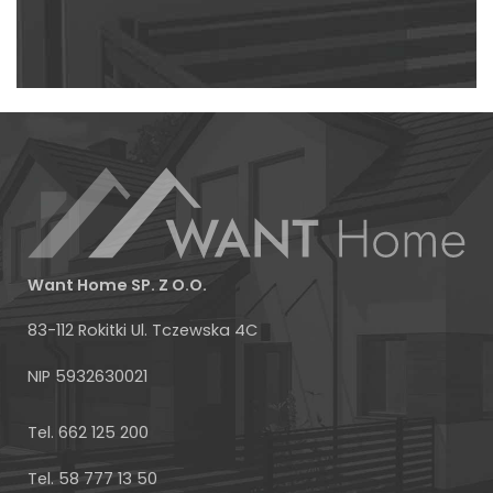
Want Home SP. Z O.O.
83-112 Rokitki Ul. Tczewska 4C
NIP 5932630021
Facebook
Tel. 662 125 200
Tel. 58 777 13 50