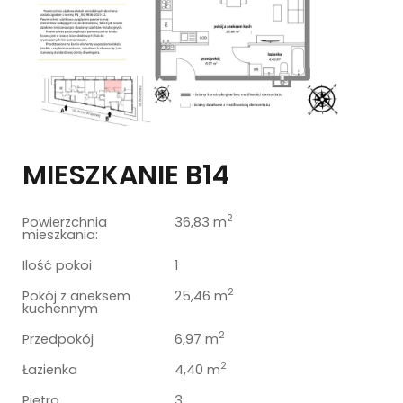
MIESZKANIE B14
2
Powierzchnia
36,83 m
mieszkania:
Ilość pokoi
1
2
Pokój z aneksem
25,46 m
kuchennym
2
Przedpokój
6,97 m
2
Łazienka
4,40 m
Piętro
3