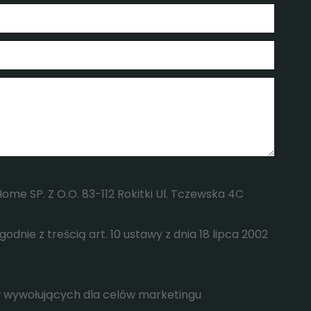
 SP. Z O.O. 83-112 Rokitki Ul. Tczewska 4C
nie z treścią art. 10 ustawy z dnia 18 lipca 2002
wywołujących dla celów marketingu