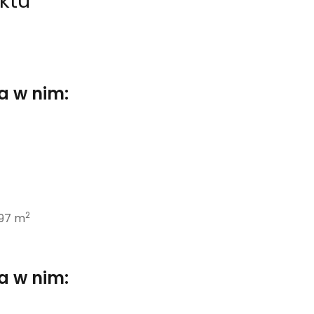
ktu
a w nim:
2
,97 m
a w nim: