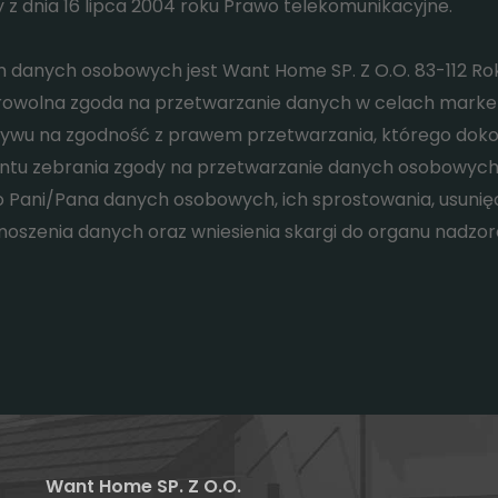
y z dnia 16 lipca 2004 roku Prawo telekomunikacyjne.
m danych osobowych jest Want Home SP. Z O.O. 83-112 Ro
browolna zgoda na przetwarzanie danych w celach marke
wu na zgodność z prawem przetwarzania, którego dokona
zebrania zgody na przetwarzanie danych osobowych, aż
 Pani/Pana danych osobowych, ich sprostowania, usunięci
oszenia danych oraz wniesienia skargi do organu nadzor
Want Home SP. Z O.O.