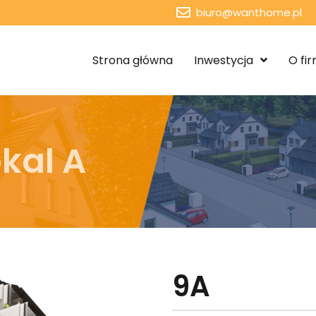
biuro@wanthome.pl
Strona główna
Inwestycja
O fir
kal A
9A