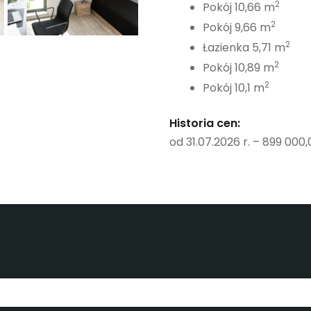
2
Pokój 10,66 m
2
Pokój 9,66 m
2
Łazienka 5,71 m
2
Pokój 10,89 m
2
Pokój 10,1 m
Historia cen:
od 31.07.2026 r. – 899 000