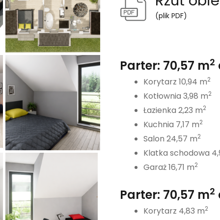
Rzut obie
(plik PDF)
2
Parter: 70,57 m
2
Korytarz 10,94 m
2
Kotłownia 3,98 m
2
Łazienka 2,23 m
2
Kuchnia 7,17 m
2
Salon 24,57 m
Klatka schodowa 4
2
Garaż 16,71 m
2
Parter: 70,57 m
2
Korytarz 4,83 m