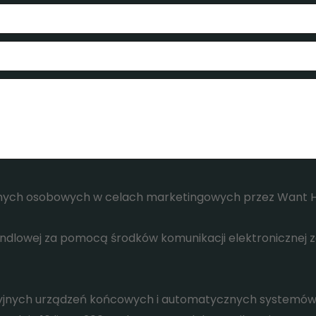
ch osobowych w celach marketingowych przez Want Home
dlowej za pomocą środków komunikacji elektronicznej zgod
jnych urządzeń końcowych i automatycznych systemów 