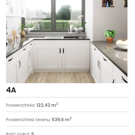
4A
2
Powierzchnia:
122,42 m
2
Powierzchnia terenu:
539,5 m
Ilość pokoi:
5