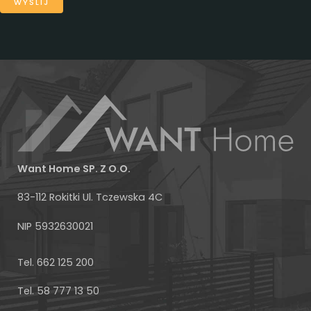
Want Home SP. Z O.O.
83-112 Rokitki Ul. Tczewska 4C
NIP 5932630021
Facebook
Tel. 662 125 200
Tel. 58 777 13 50