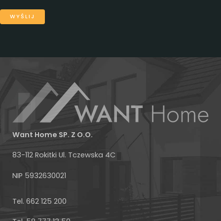
Want Home SP. Z O.O.
83-112 Rokitki Ul. Tczewska 4C
NIP 5932630021
Facebook
Tel. 662 125 200